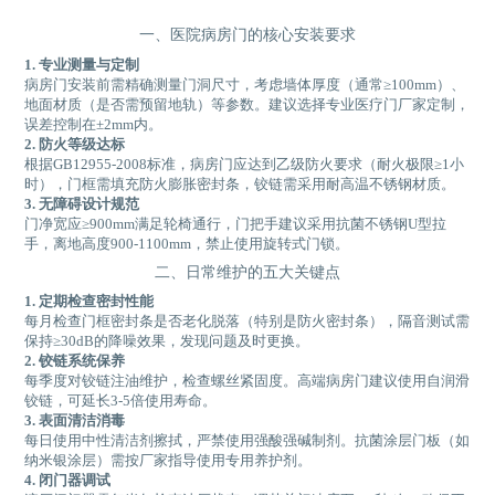
一、医院病房门的核心安装要求
1. 专业测量与定制
病房门安装前需精确测量门洞尺寸，考虑墙体厚度（通常≥100mm）、
地面材质（是否需预留地轨）等参数。建议选择专业医疗门厂家定制，
误差控制在±2mm内。
2. 防火等级达标
根据GB12955-2008标准，病房门应达到乙级防火要求（耐火极限≥1小
时），门框需填充防火膨胀密封条，铰链需采用耐高温不锈钢材质。
3. 无障碍设计规范
门净宽应≥900mm满足轮椅通行，门把手建议采用抗菌不锈钢U型拉
手，离地高度900-1100mm，禁止使用旋转式门锁。
二、日常维护的五大关键点
1. 定期检查密封性能
每月检查门框密封条是否老化脱落（特别是防火密封条），隔音测试需
保持≥30dB的降噪效果，发现问题及时更换。
2. 铰链系统保养
每季度对铰链注油维护，检查螺丝紧固度。高端病房门建议使用自润滑
铰链，可延长3-5倍使用寿命。
3. 表面清洁消毒
每日使用中性清洁剂擦拭，严禁使用强酸强碱制剂。抗菌涂层门板（如
纳米银涂层）需按厂家指导使用专用养护剂。
4. 闭门器调试